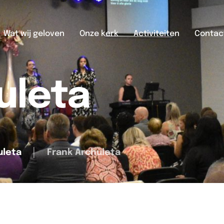
Wat wij geloven
Onze kerk
Activiteiten
Contac
uleta
uleta
│
Frank Archuleta