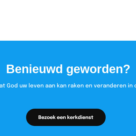
Benieuwd geworden?
at God uw leven aan kan raken en veranderen in 
Bezoek een kerkdienst