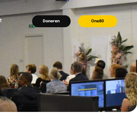
t
Doneren
One80