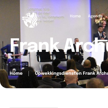
Home
Agenda
Frank Arch
Home
│
Opwekkingsdiensten Frank Arch