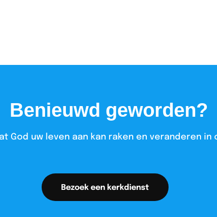
Benieuwd geworden?
at God uw leven aan kan raken en veranderen in 
Bezoek een kerkdienst