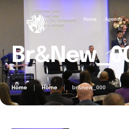
Home
Agenda
Br&new_0
Home
│
Home
│
br&new_000