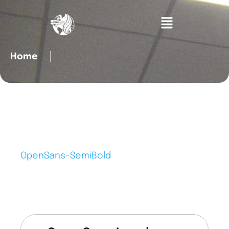
Home
│
OpenSans-SemiBold