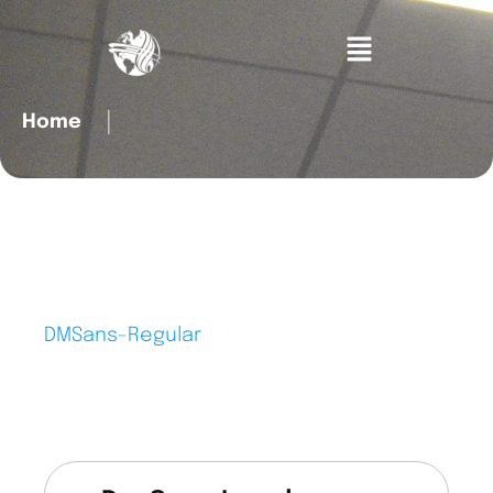
Home
│
DMSans-Regular