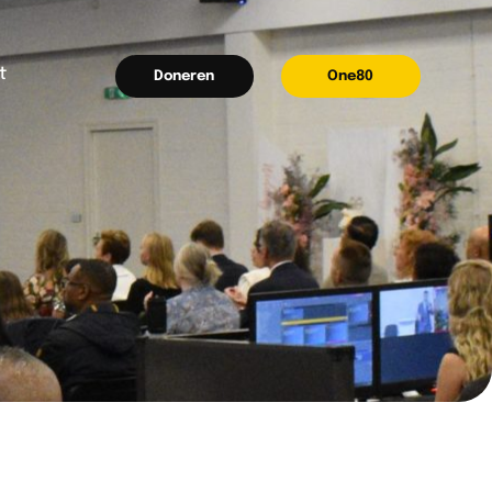
t
Doneren
One80