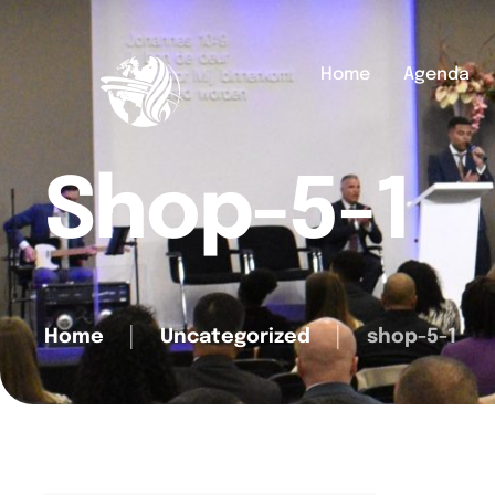
Home
Agenda
Shop-5-1
Home
│
Uncategorized
│
shop-5-1