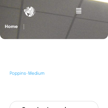
Home
│
Poppins-Medium