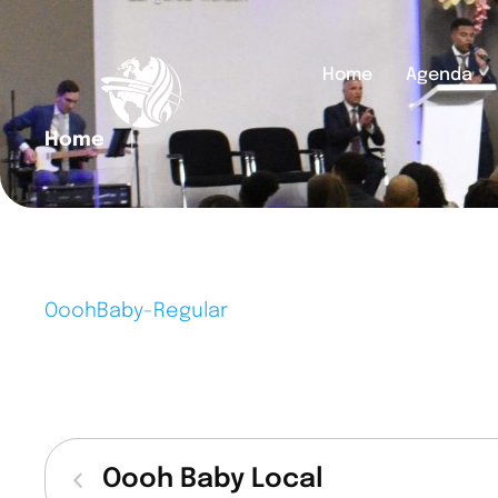
Home
Agenda
Home
│
OoohBaby-Regular
Oooh Baby Local