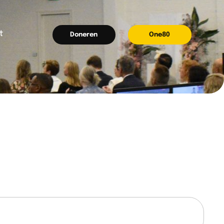
t
Doneren
One80