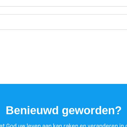
Benieuwd geworden?
at God uw leven aan kan raken en veranderen in 