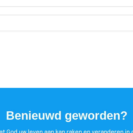
Benieuwd geworden?
at God uw leven aan kan raken en veranderen in 