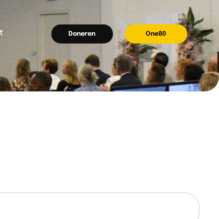
t
Doneren
One80