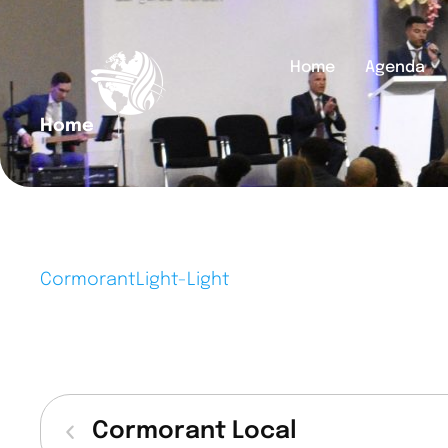
Home
Agenda
Home
│
CormorantLight-Light
Cormorant Local