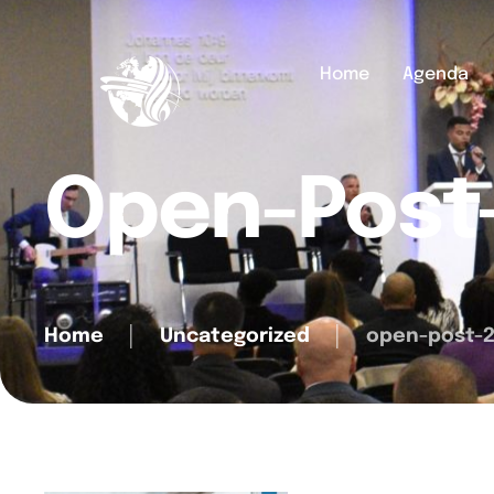
Home
Agenda
Open-Post
Home
│
Uncategorized
│
open-post-