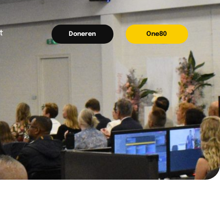
t
Doneren
One80