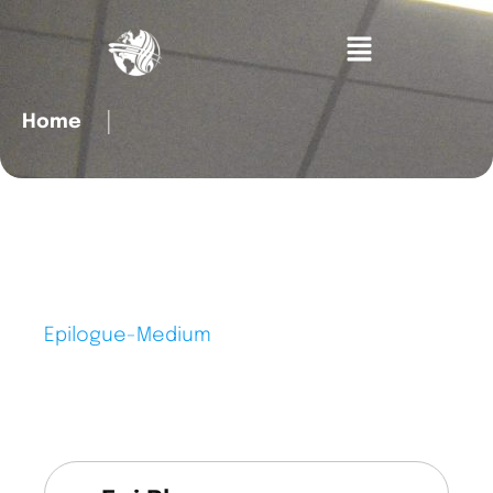
Home
│
Epilogue-Medium