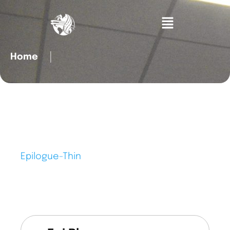
Home
│
Epilogue-Thin