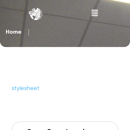
Home
│
stylesheet