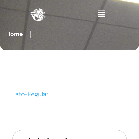
Home
│
Lato-Regular