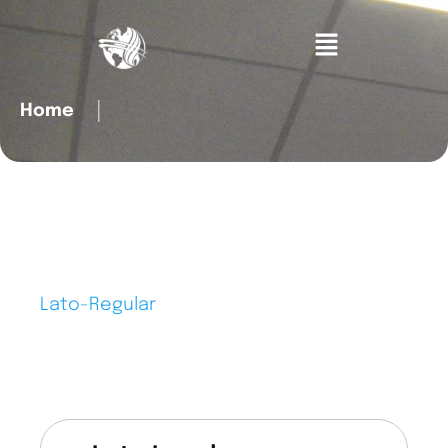
Home
│
Lato-Regular