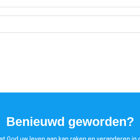
Benieuwd geworden?
at God uw leven aan kan raken en veranderen in 