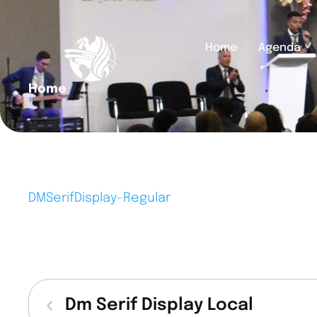
Home
Agenda
Home
│
DMSerifDisplay-Regular
Dm Serif Display Local