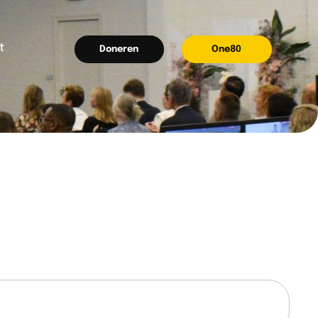
t
Doneren
One80