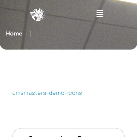
Home
│
cmsmasters-demo-icons