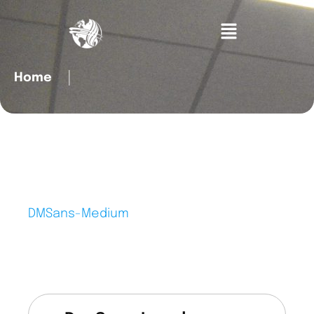
Home
│
DMSans-Medium